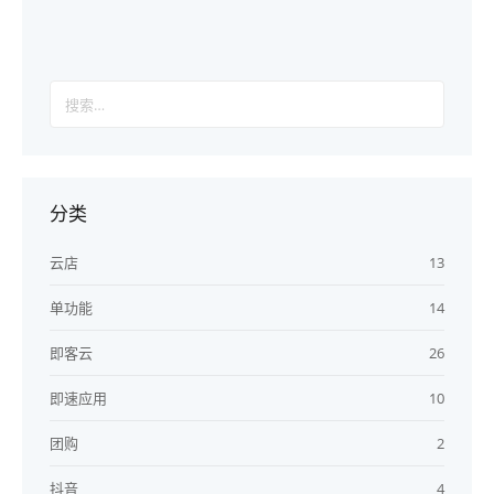
搜
索：
分类
云店
13
单功能
14
即客云
26
即速应用
10
团购
2
抖音
4