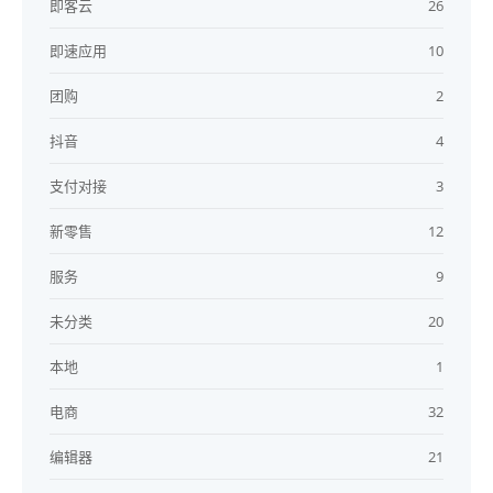
即客云
26
即速应用
10
团购
2
抖音
4
支付对接
3
新零售
12
服务
9
未分类
20
本地
1
电商
32
编辑器
21