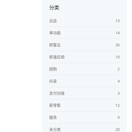
分类
云店
13
单功能
14
即客云
26
即速应用
10
团购
2
抖音
4
支付对接
3
新零售
12
服务
9
未分类
20